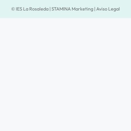
© IES La Rosaleda |
STAMINA Marketing
|
Aviso Legal