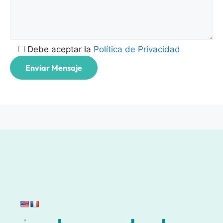
Debe aceptar la
Política de Privacidad
A
l
t
e
r
n
a
t
i
v
e
: