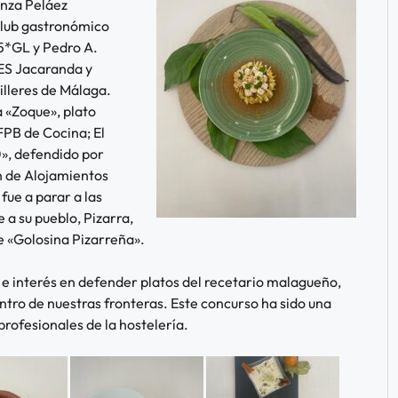
anza Peláez
club gastronómico
5*GL y Pedro A.
IES Jacaranda y
illeres de Málaga.
a «Zoque», plato
FPB de Cocina; El
0», defendido por
n de Alojamientos
fue a parar a las
a su pueblo, Pizarra,
e «Golosina Pizarreña».
 e interés en defender platos del recetario malagueño,
ntro de nuestras fronteras. Este concurso ha sido una
profesionales de la hostelería.