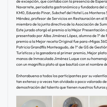
de excepción, que contaba con la presencia de Esper
Navarrete, periodista gastronómica y fundadora del 
KM0, Eduardo Pinar, Subchef del Hotel Los Monteros 
Méndez, profesor de Servicios en Restauración en el 
miembro de la junta directiva de la Asociación de Sum
Este jurado otorgó el premio a la Mejor Presentación 
presentado por Alba Jiménez López, alumna de 1º de 
premio a la Mejor receta Original fue para «Migas 36
Patricia Grandfils Monteagudo, de 1º de GS de Gestió
Turísticos y la ganadora al primer premio, Mejor plato 
manos de Inmaculada Jiménez Luque con su homenaje 
con un magnífico plato al que bautizó con el nombre d
Enhorabuena a todos los participantes por su valentía
tan extenso y a veces tan olvidado o poco valorado de
demostración del talento que tienen nuestros futuros 