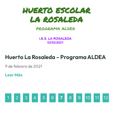
Huerto La Rosaleda – Programa ALDEA
9 de febrero de 2021
Leer Más
1
2
3
4
5
6
7
8
9
10
11
12