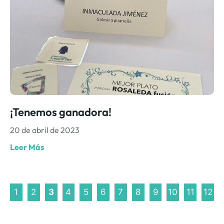
¡Tenemos ganadora!
20 de abril de 2023
Leer Más
1
2
3
4
5
6
7
8
9
10
11
12